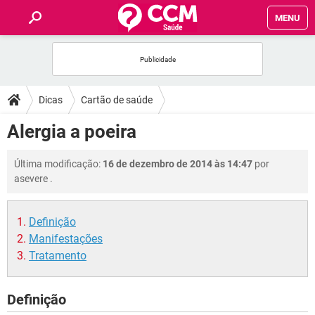
MENU
INÍCIO
FÓRUM
Dicas
Cartão de saúde
SAÚDE
Alergia a poeira
FAMÍLIA
Última modificação:
16 de dezembro de 2014 às 14:47
por
asevere
.
NUTRIÇÃO
Definição
BEM-ESTAR
Manifestações
Tratamento
SEXUALIDADE
Definição
GLOSSÁRIO