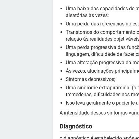
Uma baixa das capacidades de at
aleatórias às vezes;
Uma perda das referências no es
Transtornos do comportamento com
relação ás realidades objetiváveis
Uma perda progressiva das funçõe
linguagem, dificuldade de fazer c
Uma alteração progressiva da me
Ás vezes, alucinações principalme
Sintomas depressivos;
Uma síndrome extrapiramidal (o
tremedeiras, dificuldades nos m
Isso leva geralmente o paciente a
A intensidade desses sintomas varia
Diagnóstico
o diagnóstico é estabelecido após 