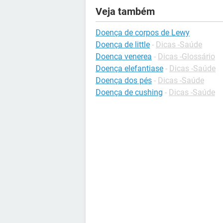
Veja também
Doença de corpos de Lewy
Doença de little
-
Dicas -Saúde
Doenca venerea
-
Dicas -Glossário
Doença elefantiase
-
Dicas -Saúde
Doença dos pés
-
Dicas -Saúde
Doença de cushing
-
Dicas -Saúde