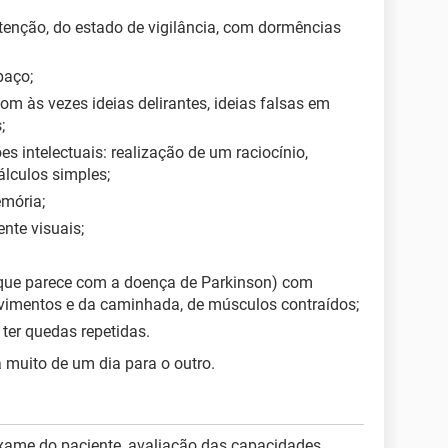
enção, do estado de vigilância, com dormências
paço;
 às vezes ideias delirantes, ideias falsas em
;
s intelectuais: realização de um raciocínio,
álculos simples;
mória;
nte visuais;
 que parece com a doença de Parkinson) com
ovimentos e da caminhada, de músculos contraídos;
 ter quedas repetidas.
 muito de um dia para o outro.
exame do paciente, avaliação das capacidades