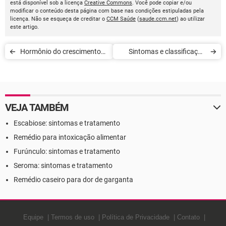
está disponível sob a licença
Creative Commons
. Você pode copiar e/ou
modificar o conteúdo desta página com base nas condições estipuladas pela
licença. Não se esqueça de creditar o
CCM Saúde
(
saude.ccm.net
) ao utilizar
este artigo.
Hormônio do crescimento
Sintomas e classificação
(GH)
dos linfomas
VEJA TAMBÉM
Escabiose: sintomas e tratamento
Remédio para intoxicação alimentar
Furúnculo: sintomas e tratamento
Seroma: sintomas e tratamento
Remédio caseiro para dor de garganta
Equipe
Termos de uso
Política de Privacidade
Contato