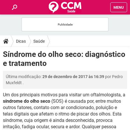
MENU
INÍCIO
FÓRUM
Dicas
Saúde
SAÚDE
Síndrome do olho seco: diagnóstico
e tratamento
FAMÍLIA
Última modificação:
29 de dezembro de 2017 às 16:39
por
Pedro
NUTRIÇÃO
Muxfeldt
.
Um dos principais motivos para visitar um oftalmologista, a
BEM-ESTAR
síndrome do olho seco
(SOS) é causada por, entre muitos
outros fatores, contato com ar condicionado, poluição e
SEXUALIDADE
telas digitais que afetam o ritmo de piscar dos olhos. Esta
síndrome, cuja origem é ainda desconhecida, provoca
GLOSSÁRIO
irritação, fadiga ocular, secura e ardor. Qualquer pessoa