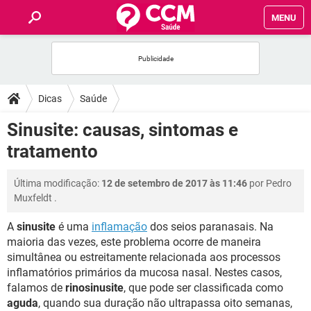
MENU
INÍCIO
FÓRUM
Dicas
Saúde
SAÚDE
Sinusite: causas, sintomas e
tratamento
FAMÍLIA
Última modificação:
12 de setembro de 2017 às 11:46
por
Pedro
NUTRIÇÃO
Muxfeldt
.
A
sinusite
é uma
inflamação
dos seios paranasais. Na
BEM-ESTAR
maioria das vezes, este problema ocorre de maneira
simultânea ou estreitamente relacionada aos processos
SEXUALIDADE
inflamatórios primários da mucosa nasal. Nestes casos,
falamos de
rinosinusite
, que pode ser classificada como
GLOSSÁRIO
aguda
, quando sua duração não ultrapassa oito semanas,