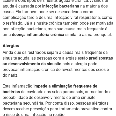
Existem dois tipos de sinusite: aguda e crônica. A sinusite
aguda é causada por
infecção bacteriana
na maioria dos
casos. Ela também pode ser desencadeada como
complicação tardia de uma infecção viral respiratória, como
o resfriado. Já a sinusite crônica também pode ser motivada
por infecção bacteriana, mas sua causa mais frequente é
uma
doença inflamatória crônica
similar à asma bronquial.
Alergias
Ainda que os resfriados sejam a causa mais frequente da
sinusite aguda, as pessoas com alergias estão
predispostas
ao desenvolvimento da sinusite
pois a alergia pode
provocar inflamação crônica do revestimentos dos seios e
do nariz.
Esta inflamação
impede a eliminação frequente de
bactérias
da cavidade dos seios paranasais, aumentando a
probabilidade de desenvolvimento de uma sinusite
bacteriana secundária. Por conta disso, pessoas alérgicas
devem receber prescrição para tratamento preventivo contra
o risco de uma infecção na região.