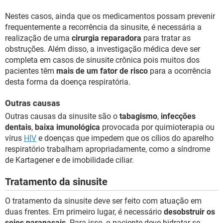
Nestes casos, ainda que os medicamentos possam prevenir
frequentemente a recorrência da sinusite, é necessária a
realização de uma
cirurgia reparadora
para tratar as
obstruções. Além disso, a investigação médica deve ser
completa em casos de sinusite crônica pois muitos dos
pacientes têm
mais de um fator de risco
para a ocorrência
desta forma da doença respiratória.
Outras causas
Outras causas da sinusite são o
tabagismo
,
infecções
dentais
,
baixa imunológica
provocada por quimioterapia ou
vírus
HIV
e doenças que impedem que os cílios do aparelho
respiratório trabalham apropriadamente, como a síndrome
de Kartagener e de imobilidade ciliar.
Tratamento da sinusite
O tratamento da sinusite deve ser feito com atuação em
duas frentes. Em primeiro lugar, é necessário
desobstruir os
seios paranasais
. Para isso, o paciente deve hidratar-se