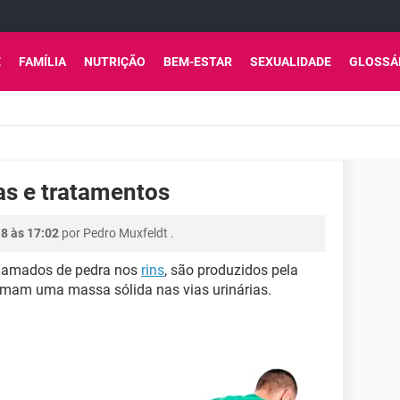
E
FAMÍLIA
NUTRIÇÃO
BEM-ESTAR
SEXUALIDADE
GLOSSÁ
as e tratamentos
18 às 17:02
por
Pedro Muxfeldt
.
chamados de pedra nos
rins
, são produzidos pela
ormam uma massa sólida nas vias urinárias.