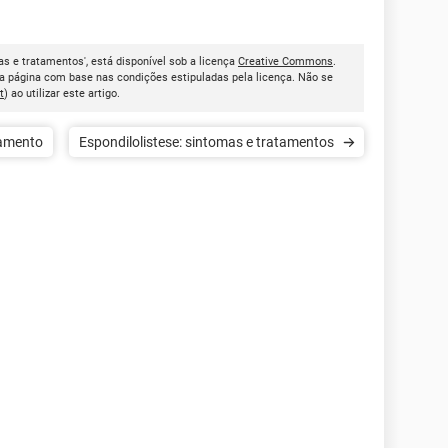
as e tratamentos', está disponível sob a licença
Creative Commons
.
a página com base nas condições estipuladas pela licença. Não se
t
) ao utilizar este artigo.
tamento
Espondilolistese: sintomas e tratamentos