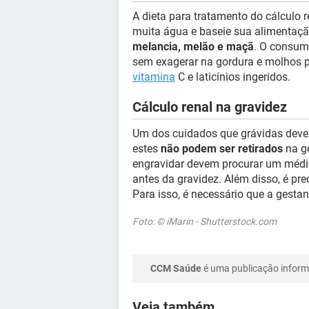
A dieta para tratamento do cálculo r
muita água e baseie sua alimentaçã
melancia, melão e maçã
. O consum
sem exagerar na gordura e molhos pe
vitamina
C e laticínios ingeridos.
Cálculo renal na gravidez
Um dos cuidados que grávidas devem
estes
não podem ser retirados
na ge
engravidar devem procurar um médico
antes da gravidez. Além disso, é pre
Para isso, é necessário que a gesta
Foto: © iMarin - Shutterstock.com
CCM Saúde
é uma publicação informa
Veja também