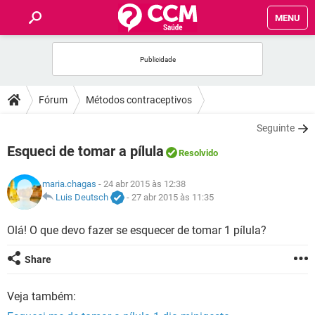
MENU
INÍCIO
FÓRUM
Fórum
Métodos contraceptivos
SAÚDE
Seguinte
Esqueci de tomar a pílula
Resolvido
FAMÍLIA
maria.chagas
- 24 abr 2015 às 12:38
NUTRIÇÃO
Luis Deutsch
-
27 abr 2015 às 11:35
Olá! O que devo fazer se esquecer de tomar 1 pílula?
BEM-ESTAR
Share
SEXUALIDADE
Veja também:
GLOSSÁRIO