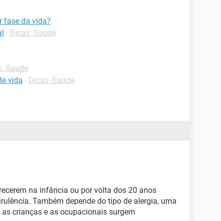
r fase da vida?
al
-
Dicas -Saúde
s -Saúde
de vida
-
Dicas -Saúde
recerem na infância ou por volta dos 20 anos
rulência. Também depende do tipo de alergia, uma
 as crianças e as ocupacionais surgem