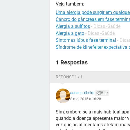
Veja também:
Uma alergia pode surgir em qualque
Cancro do pâncreas em fase termin
Alergia a sulfitos
-
Dicas -Saúde
Alergia a gato
-
Dicas -Saúde
Sintomas lúpus fase terminal
-
Dica
Síndrome de klinefelter expectativa 
1 Respostas
RÉPONSE 1 / 1
adriano_ribeiro
27
8 mai 2015 à 16:28
Sim, embora seja mais habitual apa
quando a doença apresenta maior vi
vez que as alimentares afetam mais