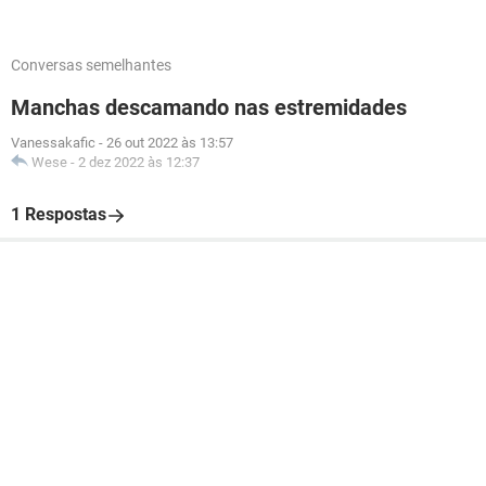
Conversas semelhantes
Manchas descamando nas estremidades
Vanessakafic
-
26 out 2022 às 13:57
Wese
-
2 dez 2022 às 12:37
1 Respostas