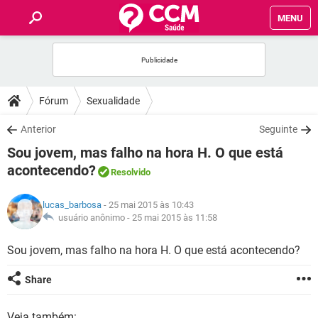
MENU
INÍCIO
FÓRUM
Fórum
Sexualidade
SAÚDE
Anterior
Seguinte
Sou jovem, mas falho na hora H. O que está
FAMÍLIA
acontecendo?
Resolvido
NUTRIÇÃO
lucas_barbosa
- 25 mai 2015 às 10:43
usuário anônimo -
25 mai 2015 às 11:58
BEM-ESTAR
Sou jovem, mas falho na hora H. O que está acontecendo?
SEXUALIDADE
Share
GLOSSÁRIO
Veja também: