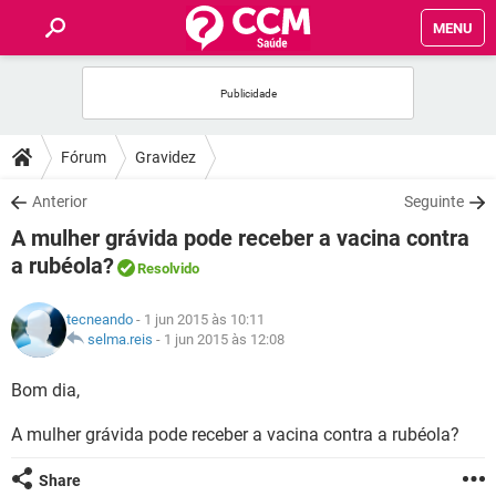
MENU
INÍCIO
FÓRUM
Fórum
Gravidez
SAÚDE
Anterior
Seguinte
A mulher grávida pode receber a vacina contra
FAMÍLIA
a rubéola?
Resolvido
NUTRIÇÃO
tecneando
- 1 jun 2015 às 10:11
selma.reis
-
1 jun 2015 às 12:08
BEM-ESTAR
Bom dia,
SEXUALIDADE
A mulher grávida pode receber a vacina contra a rubéola?
GLOSSÁRIO
Share