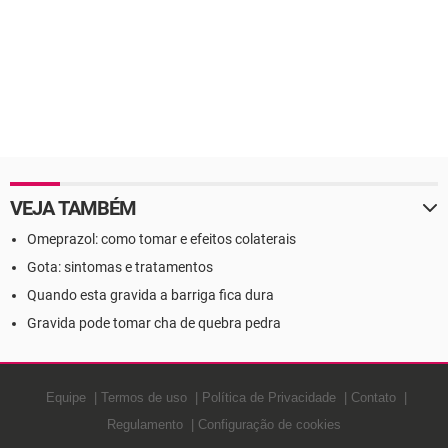
VEJA TAMBÉM
Omeprazol: como tomar e efeitos colaterais
Gota: sintomas e tratamentos
Quando esta gravida a barriga fica dura
Gravida pode tomar cha de quebra pedra
Equipe
Termos de uso
Política de Privacidade
Contato
Regulamento
Configuração de cookies