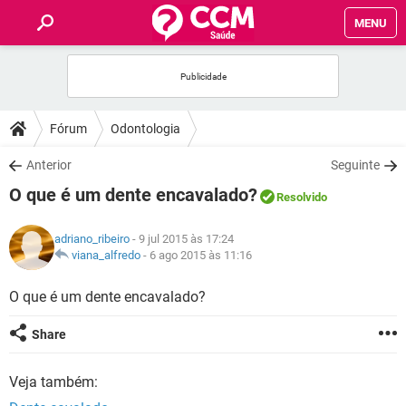
MENU
INÍCIO
FÓRUM
Fórum
Odontologia
SAÚDE
Anterior
Seguinte
O que é um dente encavalado?
Resolvido
FAMÍLIA
adriano_ribeiro
- 9 jul 2015 às 17:24
NUTRIÇÃO
viana_alfredo
-
6 ago 2015 às 11:16
O que é um dente encavalado?
BEM-ESTAR
Share
SEXUALIDADE
Veja também:
GLOSSÁRIO