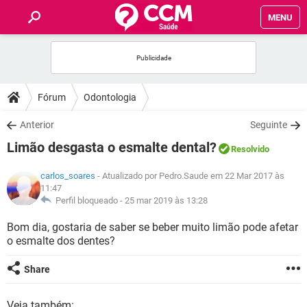
MENU
INÍCIO
FÓRUM
Fórum
Odontologia
SAÚDE
Anterior
Seguinte
Limão desgasta o esmalte dental?
Resolvido
FAMÍLIA
carlos_soares
- Atualizado por Pedro.Saude em 22 Mar 2017 às
11:47
NUTRIÇÃO
Perfil bloqueado -
25 mar 2019 às 13:28
Bom dia, gostaria de saber se beber muito limão pode afetar
BEM-ESTAR
o esmalte dos dentes?
SEXUALIDADE
Share
GLOSSÁRIO
Veja também: