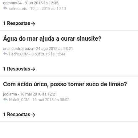
gersons34
-
8 jun 2015 às 12:35
selma.reis
-
10 jun 2015 às 10:10
1 Respostas
Água do mar ajuda a curar sinusite?
ana_castrosouza
-
24 ago 2015 às 23:21
Pedro.CCM
-
8 out 2015 às 12:44
1 Respostas
Com ácido úrico, posso tomar suco de limão?
joclama
-
16 mai 2018 às 12:21
Natali_CCM
-
19 mai 2018 às 08:02
1 Respostas