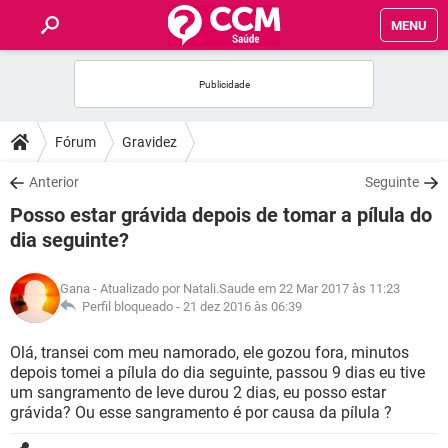
MENU
INÍCIO
FÓRUM
Fórum
Gravidez
SAÚDE
Anterior
Seguinte
Posso estar grávida depois de tomar a pílula do
FAMÍLIA
dia seguinte?
NUTRIÇÃO
Gana
- Atualizado por Natali.Saude em 22 Mar 2017 às 11:23
Perfil bloqueado -
21 dez 2016 às 06:39
BEM-ESTAR
Olá, transei com meu namorado, ele gozou fora, minutos
depois tomei a pílula do dia seguinte, passou 9 dias eu tive
SEXUALIDADE
um sangramento de leve durou 2 dias, eu posso estar
grávida? Ou esse sangramento é por causa da pílula ?
GLOSSÁRIO