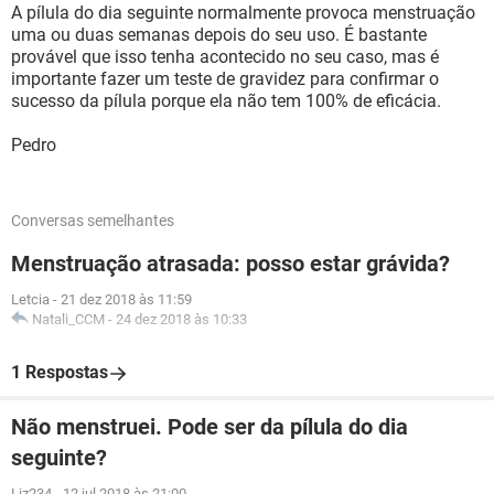
A pílula do dia seguinte normalmente provoca menstruação
uma ou duas semanas depois do seu uso. É bastante
provável que isso tenha acontecido no seu caso, mas é
importante fazer um teste de gravidez para confirmar o
sucesso da pílula porque ela não tem 100% de eficácia.
Pedro
Conversas semelhantes
Menstruação atrasada: posso estar grávida?
Letcia
-
21 dez 2018 às 11:59
Natali_CCM
-
24 dez 2018 às 10:33
1 Respostas
Não menstruei. Pode ser da pílula do dia
seguinte?
Liz234
-
12 jul 2018 às 21:00