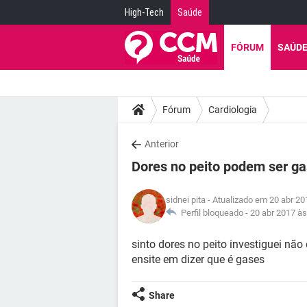
High-Tech
Saúde
FÓRUM
SAÚD
Fórum
Cardiologia
Anterior
Dores no peito podem ser g
sidnei pita
- Atualizado em 20 abr 20
Perfil bloqueado -
20 abr 2017 às
sinto dores no peito investiguei n
ensite em dizer que é gases
Share