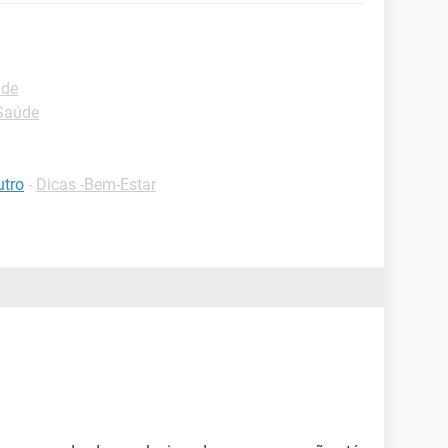
úde
-Saúde
utro
-
Dicas -Bem-Estar