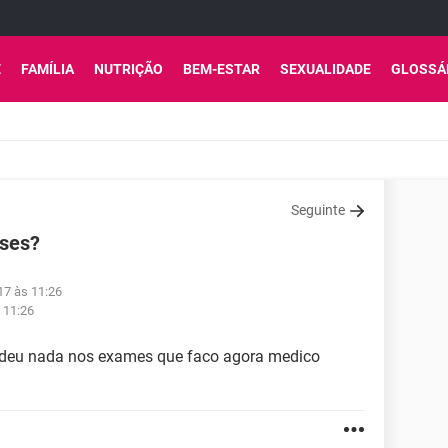
E
FAMÍLIA
NUTRIÇÃO
BEM-ESTAR
SEXUALIDADE
GLOSSÁ
Seguinte
ases?
17 às 11:26
 11:26
ão deu nada nos exames que faco agora medico