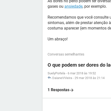
As dores no peito podem ter divers
gases ou
ansiedade
, por exemplo.
Recomendamos que você consulte um
sintomas, além de prestar atenção 
costuma aparecer (em momentos de e
Um abraço!
Conversas semelhantes
O que podem ser dores do lad
SuelyPortela
-
6 mar 2018 às 19:52
DaianeVVieira
-
29 mar 2018 às 21:14
1 Respostas