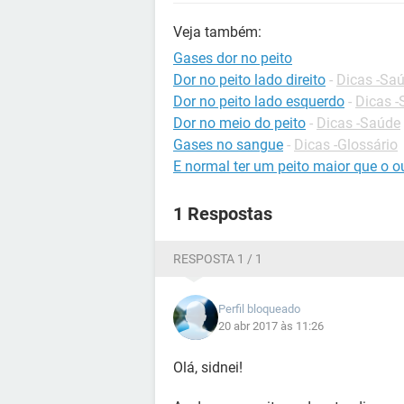
Veja também:
Gases dor no peito
Dor no peito lado direito
-
Dicas -Sa
Dor no peito lado esquerdo
-
Dicas 
Dor no meio do peito
-
Dicas -Saúde
Gases no sangue
-
Dicas -Glossário
E normal ter um peito maior que o o
1 Respostas
RESPOSTA 1 / 1
Perfil bloqueado
20 abr 2017 às 11:26
Olá, sidnei!