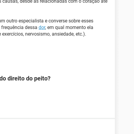
as causas, desde as relacionadas com o coração até
 outro especialista e converse sobre esses
à frequência dessa
dor
, em qual momento ela
xercícios, nervosismo, ansiedade, etc.).
o direito do peito?