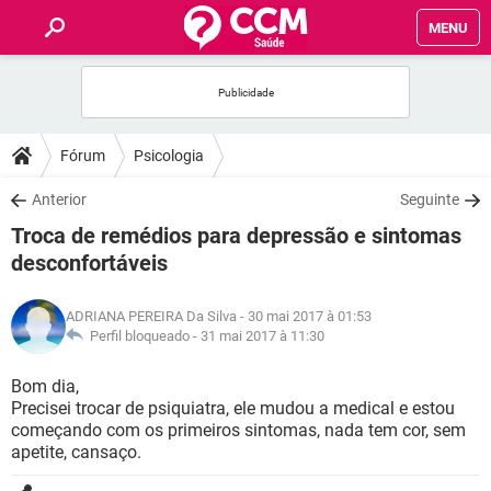
MENU
INÍCIO
FORUMS
Fórum
Psicologia
SAÚDE
Anterior
Seguinte
Troca de remédios para depressão e sintomas
FAMÍLIA
desconfortáveis
NUTRIÇÃO
ADRIANA PEREIRA Da Silva
- 30 mai 2017 à 01:53
Perfil bloqueado -
31 mai 2017 à 11:30
BEM-ESTAR
Bom dia,
Precisei trocar de psiquiatra, ele mudou a medical e estou
SEXUALIDADE
começando com os primeiros sintomas, nada tem cor, sem
apetite, cansaço.
GLOSSÁRIO