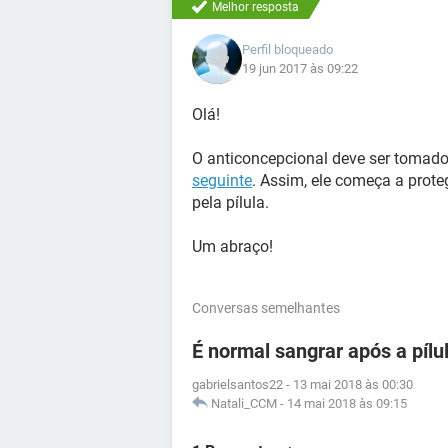
Melhor resposta
Perfil bloqueado
19 jun 2017 às 09:22
Olá!
O anticoncepcional deve ser tomado
seguinte
. Assim, ele começa a prot
pela pílula.
Um abraço!
Conversas semelhantes
É normal sangrar após a pílu
gabrielsantos22
-
13 mai 2018 às 00:30
Natali_CCM
-
14 mai 2018 às 09:15