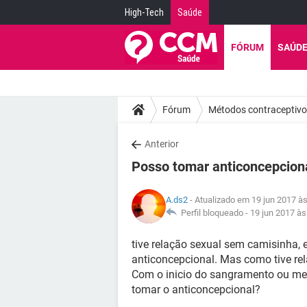
High-Tech
Saúde
FÓRUM
SAÚD
Fórum
Métodos contraceptiv
Anterior
Posso tomar anticoncepcional
A.ds2
- Atualizado em 19 jun 2017 à
Perfil bloqueado -
19 jun 2017 às
tive relação sexual sem camisinha, 
anticoncepcional. Mas como tive rel
Com o inicio do sangramento ou me
tomar o anticoncepcional?