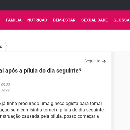
E
FAMÍLIA
NUTRIÇÃO
BEM-ESTAR
SEXUALIDADE
GLOSSÁ
os
Seguinte
 após a pílula do dia seguinte?
s 09:22
 09:22
e já tinha procurado uma ginecologista para tomar
ação sem camisinha tomei a pilula do dia seguinte.
nstruação causada pela pilula, posso começar a