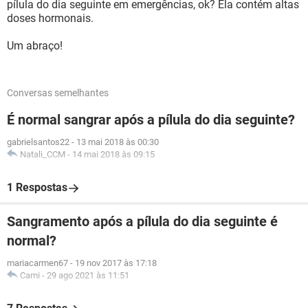
pílula do dia seguinte em emergências, ok? Ela contém altas
doses hormonais.
Um abraço!
Conversas semelhantes
É normal sangrar após a pílula do dia seguinte?
gabrielsantos22
-
13 mai 2018 às 00:30
Natali_CCM
-
14 mai 2018 às 09:15
1 Respostas
Sangramento após a pílula do dia seguinte é
normal?
mariacarmen67
-
19 nov 2017 às 17:18
Cami
-
29 ago 2021 às 11:51