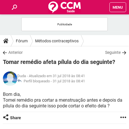
MENU
INÍCIO
FÓRUM
Fórum
Métodos contraceptivos
SAÚDE
Anterior
Seguinte
Tomar remédio afeta pílula do dia seguinte?
FAMÍLIA
Duda
- Atualizado em 31 jul 2018 às 08:41
NUTRIÇÃO
Perfil bloqueado -
31 jul 2018 às 08:41
Bom dia,
BEM-ESTAR
Tomei remédio pra cortar a menstruação antes e depois da
pílula do dia seguinte isso pode cortar o efeito dela ?
SEXUALIDADE
Share
GLOSSÁRIO