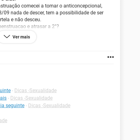
nstruação comecei a tomar o anticoncepcional,
8/09 nada de descer, tem a possibilidade de ser
rtela e não desceu.
°menstruacao e atrasar a 2°?
uação?
Ver mais
a continuar tomando a 2° cartela do
uinte
-
Dicas -Sexualidade
rais
-
Dicas -Sexualidade
dia seguinte
-
Dicas -Sexualidade
dade