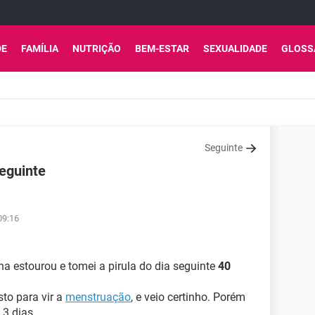
DE
FAMÍLIA
NUTRIÇÃO
BEM-ESTAR
SEXUALIDADE
GLOSS
Seguinte
seguinte
09:16
a estourou e tomei a pirula do dia seguinte
40
sto para vir a
menstruação
, e veio certinho. Porém
3 dias.