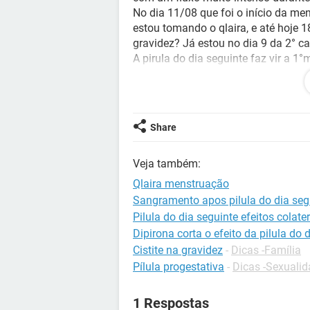
No dia 11/08 que foi o início da me
estou tomando o qlaira, e até hoje 1
gravidez? Já estou no dia 9 da 2° ca
A pirula do dia seguinte faz vir a 1
O anticoncepcional isenta a menstr
Era para eu ter esperado descer par
anticoncepcional ?
Share
Veja também:
Qlaira menstruação
Sangramento apos pilula do dia seg
Pilula do dia seguinte efeitos colate
Dipirona corta o efeito da pilula do 
Cistite na gravidez
-
Dicas -Família
Pílula progestativa
-
Dicas -Sexuali
1 Respostas