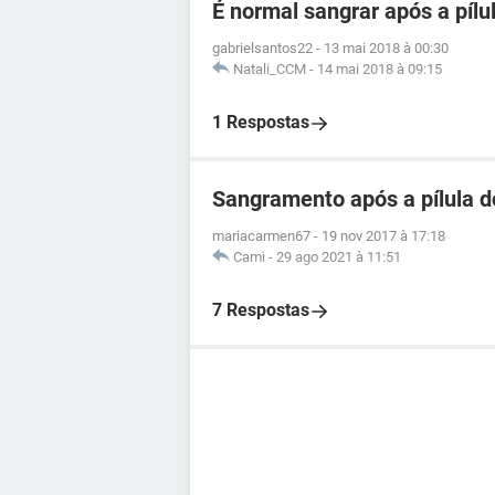
É normal sangrar após a pílu
gabrielsantos22
-
13 mai 2018 à 00:30
Natali_CCM
-
14 mai 2018 à 09:15
1 Respostas
Sangramento após a pílula d
mariacarmen67
-
19 nov 2017 à 17:18
Cami
-
29 ago 2021 à 11:51
7 Respostas