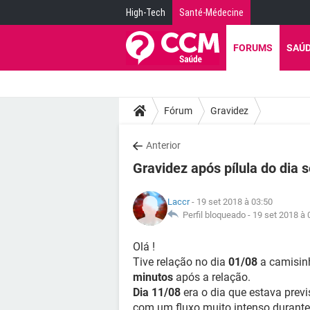
High-Tech
Santé-Médecine
FORUMS
SAÚ
Fórum
Gravidez
Anterior
Gravidez após pílula do dia 
Laccr
- 19 set 2018 à 03:50
Perfil bloqueado -
19 set 2018 à 
Olá !
Tive relação no dia
01/08
a camisinh
minutos
após a relação.
Dia 11/08
era o dia que estava previ
com um fluxo muito intenso durante 