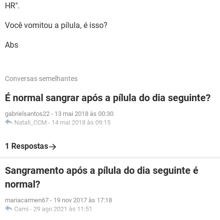
HR".
Você vomitou a pílula, é isso?
Abs
Conversas semelhantes
É normal sangrar após a pílula do dia seguinte?
gabrielsantos22
-
13 mai 2018 às 00:30
Natali_CCM
-
14 mai 2018 às 09:15
1 Respostas
Sangramento após a pílula do dia seguinte é
normal?
mariacarmen67
-
19 nov 2017 às 17:18
Cami
-
29 ago 2021 às 11:51