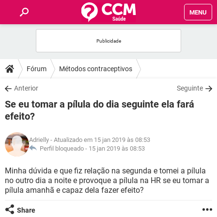
MENU
INÍCIO
FÓRUM
Fórum
Métodos contraceptivos
SAÚDE
Anterior
Seguinte
Se eu tomar a pílula do dia seguinte ela fará
FAMÍLIA
efeito?
NUTRIÇÃO
Adrielly
- Atualizado em 15 jan 2019 às 08:53
Perfil bloqueado -
15 jan 2019 às 08:53
BEM-ESTAR
Minha dúvida e que fiz relação na segunda e tomei a pílula
no outro dia a noite e provoque a pílula na HR se eu tomar a
SEXUALIDADE
pílula amanhã e capaz dela fazer efeito?
GLOSSÁRIO
Share