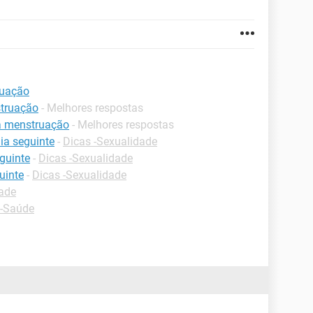
ruação
struação
- Melhores respostas
 a menstruação
- Melhores respostas
dia seguinte
-
Dicas -Sexualidade
eguinte
-
Dicas -Sexualidade
uinte
-
Dicas -Sexualidade
dade
 -Saúde