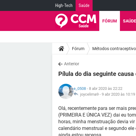
High-Tech
Saúde
FÓRUM
SAÚD
Fórum
Métodos contraceptiv
Anterior
Pílula do dia seguinte caus
e_0508
- 8 abr 2020 às 22:22
joycelima9 -
9 abr 2020 às 10:19
Olá, recentemente para ser mais pre
(PRIMEIRA E ÚNICA VEZ) dai eu tomei
horas, minha menstruação devia vir
calendário menstrual e segundo ele
ainda estou receosa.