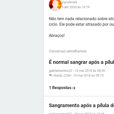
joycelima9
9 abr 2020 às 10:19
Não tem nada relacionado sobre atras
ciclo. Ele pode estar atrasado por ou
Abraços!
Conversas semelhantes
É normal sangrar após a pílu
gabrielsantos22
-
13 mai 2018 às 00:30
Natali_CCM
-
14 mai 2018 às 09:15
1 Respostas
Sangramento após a pílula d
mariacarmen67
-
19 nov 2017 às 17:18