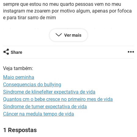
sempre que estou no meu quarto pessoas vem no meu
instagram me zoarem por motivo algum, apenas por fofoca
e para tirar sarro de mim
tenho esse problema que me fez precisar de psicologa e
Ver mais
sexologa desde pequeno porque meu problema era ruim até
minhas namoradinhas
Share
tenho problema de super crescimento peniano meu penis
cresce desde os 8 anos a cada epoca, o que fez eu receber
Veja também:
muitos apelidos como ze perninha, furador de utero, lavador
de mangueira, flash, tres pernas, bengalona, bananao,
Maio perninha
safadao, mata mulher, 10 polegadas, perninha, pinçona,
Consequencias do bullying
pegador de coco, taco de sinuca, anaconda, trípe
Síndrome de klinefelter expectativa de vida
Quantos cm o bebe cresce no primeiro mes de vida
a unica vez em que eu tentei me relacionar com uma mulher
Sindrome de turner expectativa de vida
ela fugiu e pediu para mae dela nao atender a porta caso me
Câncer na medula tempo de vida
visse, pois achava que eu iria pressionar ela a se relacionar
comigo
1 Respostas
Atualmente estou com dificuldades de andar pois qualquer