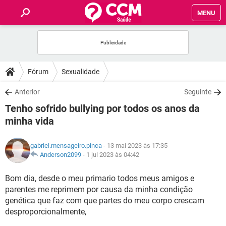
MENU
INÍCIO
FÓRUM
Fórum
Sexualidade
SAÚDE
Anterior
Seguinte
Tenho sofrido bullying por todos os anos da
FAMÍLIA
minha vida
NUTRIÇÃO
gabriel.mensageiro.pinca
- 13 mai 2023 às 17:35
Anderson2099
-
1 jul 2023 às 04:42
BEM-ESTAR
Bom dia, desde o meu primario todos meus amigos e
parentes me reprimem por causa da minha condição
SEXUALIDADE
genética que faz com que partes do meu corpo crescam
desproporcionalmente,
GLOSSÁRIO