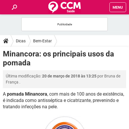
MENU
INÍCIO
FÓRUM
Dicas
Bem-Estar
SAÚDE
Minancora: os principais usos da
pomada
FAMÍLIA
Última modificação:
20 de março de 2018 às 13:25
por
Bruna de
NUTRIÇÃO
França
.
A
pomada Minancora
, com mais de 100 anos de existência,
BEM-ESTAR
é indicada como antisséptica e cicatrizante, prevenindo e
tratando infecções na pele.
SEXUALIDADE
GLOSSÁRIO