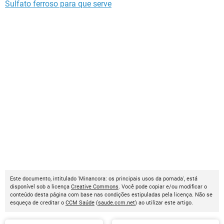
Sulfato ferroso para que serve
Este documento, intitulado 'Minancora: os principais usos da pomada', está
disponível sob a licença
Creative Commons
. Você pode copiar e/ou modificar o
conteúdo desta página com base nas condições estipuladas pela licença. Não se
esqueça de creditar o
CCM Saúde
(
saude.ccm.net
) ao utilizar este artigo.