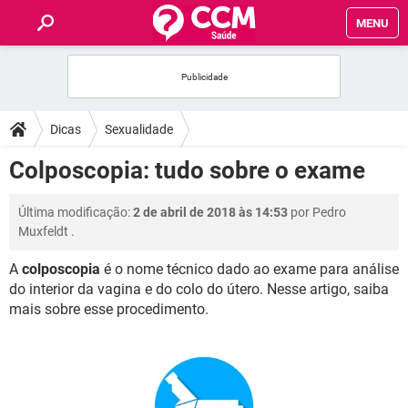
MENU
INÍCIO
FÓRUM
Dicas
Sexualidade
SAÚDE
Colposcopia: tudo sobre o exame
FAMÍLIA
Última modificação:
2 de abril de 2018 às 14:53
por
Pedro
Muxfeldt
.
NUTRIÇÃO
A
colposcopia
é o nome técnico dado ao exame para análise
do interior da vagina e do colo do útero. Nesse artigo, saiba
BEM-ESTAR
mais sobre esse procedimento.
SEXUALIDADE
GLOSSÁRIO