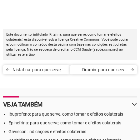
Este documento, intitulado 'Ritalina: para que serve, como tomar e efeitos
colaterais', está disponível sob a licença
Creative Commons
. Você pode copiar
e/ou modificar o conteúdo desta página com base nas condições estipuladas
pela licença. Não se esqueça de creditar o
CCM Saúde
(
saude.ccm.net
) ao
utilizar este artigo.
Nistatina: para que serve,
Dramin: para que serve,
como tomar e efeitos
como tomar e efeitos
colaterais
colaterais
VEJA TAMBÉM
Ibuprofeno: para que serve, como tomar e efeitos colaterais
Epinefrina: para que serve, como tomar e efeitos colaterais
Gaviscon: indicações e efeitos colaterais