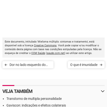
Este documento, intitulado 'Mieloma múltiplo: sintomas e tratamento', está
disponível sob a licença
Creative Commons
. Você pode copiar e/ou modificar o
conteúdo desta página com base nas condições estipuladas pela licença. Não se
esqueça de creditar o
CCM Saúde
(
saude.ccm.net
) ao utilizar este artigo.
Dor no lado esquerdo do
O que é imunidade
peito: o que pode ser
VEJA TAMBÉM
Transtorno de multipla personalidade
Gaviscon: indicações e efeitos colaterais