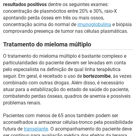
resultados positivos
dentre os seguintes exames:
concentração de plasmócitos entre 20% e 30%, raio-X
apontando perda óssea em três ou mais ossos,
concentração acima do normal de
imunoglobulina
e biópsia
comprovando presença de tumor nas células plasmáticas.
Tratamento do mieloma múltiplo
O tratamento do mieloma múltiplo é bastante complexo e
particularidades do paciente devem ser levadas em conta
pelo especialista na definição de qual linha terapêutica
seguir. Em geral, é receitado o uso de
bortezomibe
, às vezes
combinado com outras drogas. Além disso, é necessário
atuar para a estabilização do estado de saúde do paciente,
combatendo perdas ósseas, quadros de anemia e possíveis
problemas renais.
Pacientes com menos de 65 anos também podem ser
aconselhados a armazenar células-tronco pela possibilidade
futura de
transplante
. O acompanhamento do paciente deve
ser contínuo para avaliação médica dos efeitos da terapia