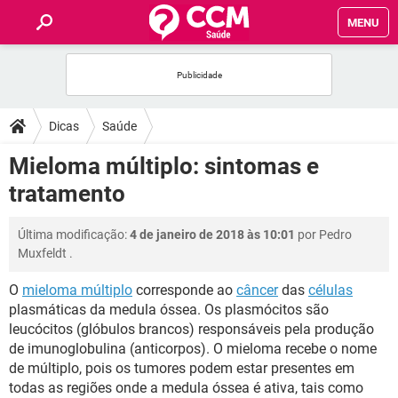
MENU
INÍCIO
FÓRUM
Dicas
Saúde
SAÚDE
Mieloma múltiplo: sintomas e
tratamento
FAMÍLIA
Última modificação:
4 de janeiro de 2018 às 10:01
por
Pedro
NUTRIÇÃO
Muxfeldt
.
O
mieloma múltiplo
corresponde ao
câncer
das
células
BEM-ESTAR
plasmáticas da medula óssea. Os plasmócitos são
leucócitos (glóbulos brancos) responsáveis pela produção
SEXUALIDADE
de imunoglobulina (anticorpos). O mieloma recebe o nome
de múltiplo, pois os tumores podem estar presentes em
GLOSSÁRIO
todas as regiões onde a medula óssea é ativa, tais como