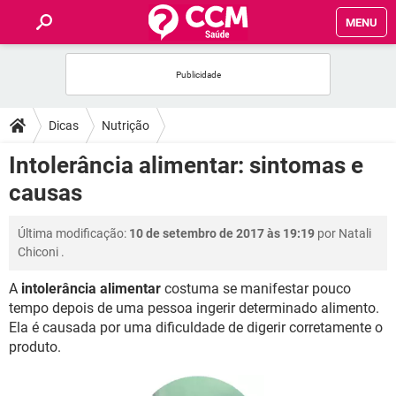
MENU
INÍCIO
FÓRUM
Dicas
Nutrição
SAÚDE
Intolerância alimentar: sintomas e
causas
FAMÍLIA
Última modificação:
10 de setembro de 2017 às 19:19
por
Natali
NUTRIÇÃO
Chiconi
.
A
intolerância alimentar
costuma se manifestar pouco
BEM-ESTAR
tempo depois de uma pessoa ingerir determinado alimento.
Ela é causada por uma dificuldade de digerir corretamente o
SEXUALIDADE
produto.
GLOSSÁRIO