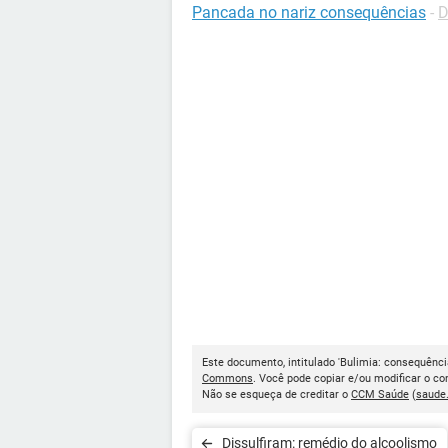
Pancada no nariz consequências
-
D
Este documento, intitulado 'Bulimia: consequência
Commons
. Você pode copiar e/ou modificar o c
Não se esqueça de creditar o
CCM Saúde
(
saude
Dissulfiram: remédio do alcoolismo