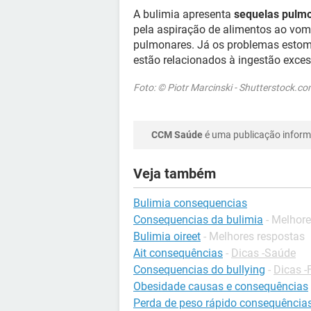
A bulimia apresenta
sequelas pulm
pela aspiração de alimentos ao vom
pulmonares. Já os problemas estom
estão relacionados à ingestão exces
Foto: © Piotr Marcinski - Shutterstock.c
CCM Saúde
é uma publicação informa
Veja também
Bulimia consequencias
Consequencias da bulimia
- Melhor
Bulimia oireet
- Melhores respostas
Ait consequências
-
Dicas -Saúde
Consequencias do bullying
-
Dicas -
Obesidade causas e consequências
Perda de peso rápido consequência