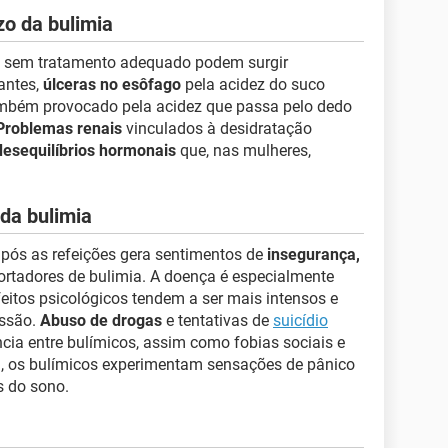
o da bulimia
o sem tratamento adequado podem surgir
tantes,
úlceras no esôfago
pela acidez do suco
ambém provocado pela acidez que passa pelo dedo
Problemas renais
vinculados à desidratação
desequilíbrios hormonais
que, nas mulheres,
da bulimia
pós as refeições gera sentimentos de
insegurança,
ortadores de bulimia. A doença é especialmente
eitos psicológicos tendem a ser mais intensos e
essão.
Abuso de drogas
e tentativas de
suicídio
a entre bulímicos, assim como fobias sociais e
im, os bulímicos experimentam sensações de pânico
s do sono.