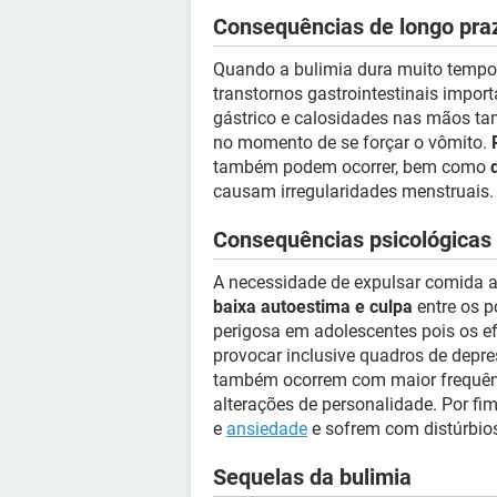
Consequências de longo praz
Quando a bulimia dura muito temp
transtornos gastrointestinais impor
gástrico e calosidades nas mãos t
no momento de se forçar o vômito.
também podem ocorrer, bem como
causam irregularidades menstruais.
Consequências psicológicas 
A necessidade de expulsar comida a
baixa autoestima e culpa
entre os p
perigosa em adolescentes pois os ef
provocar inclusive quadros de depr
também ocorrem com maior frequênci
alterações de personalidade. Por f
e
ansiedade
e sofrem com distúrbio
Sequelas da bulimia