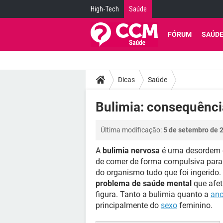
High-Tech
Saúde
FÓRUM
SAÚD
Dicas
Saúde
Bulimia: consequência
Última modificação:
5 de setembro de 
A
bulimia nervosa
é uma desordem o
de comer de forma compulsiva para 
do organismo tudo que foi ingerido. 
problema de saúde mental
que afet
figura. Tanto a bulimia quanto a
ano
principalmente do
sexo
feminino.