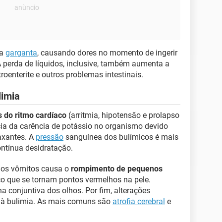
 a
garganta
, causando dores no momento de ingerir
A perda de líquidos, inclusive, também aumenta a
roenterite e outros problemas intestinais.
limia
s do ritmo cardíaco
(arritmia, hipotensão e prolapso
ia da carência de potássio no organismo devido
axantes. A
pressão
sanguínea dos bulímicos é mais
ontínua desidratação.
r os vômitos causa o
rompimento de pequenos
o que se tornam pontos vermelhos na pele.
conjuntiva dos olhos. Por fim, alterações
 à bulimia. As mais comuns são
atrofia cerebral
e