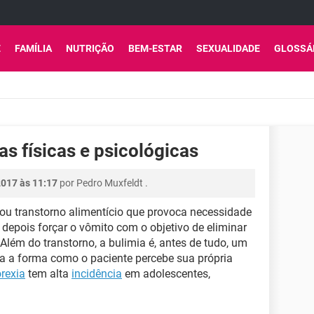
E
FAMÍLIA
NUTRIÇÃO
BEM-ESTAR
SEXUALIDADE
GLOSSÁ
s físicas e psicológicas
2017 às 11:17
por
Pedro Muxfeldt
.
u transtorno alimentício que provoca necessidade
depois forçar o vômito com o objetivo de eliminar
Além do transtorno, a bulimia é, antes de tudo, um
a a forma como o paciente percebe sua própria
rexia
tem alta
incidência
em adolescentes,