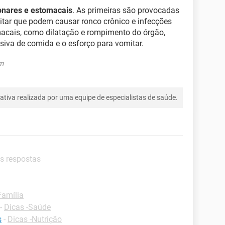
onares e estomacais
. As primeiras são provocadas
itar que podem causar ronco crônico e infecções
acais, como dilatação e rompimento do órgão,
siva de comida e o esforço para vomitar.
om
tiva realizada por uma equipe de especialistas de saúde.
es respostas
Família
-
Dicas -Saúde
s
-
Dicas -Nutrição