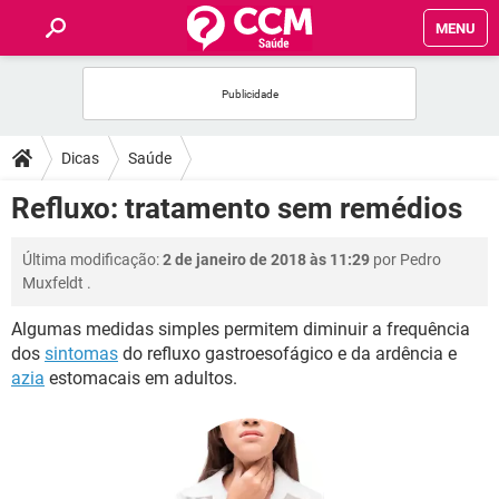
MENU
INÍCIO
FÓRUM
Dicas
Saúde
SAÚDE
Refluxo: tratamento sem remédios
FAMÍLIA
Última modificação:
2 de janeiro de 2018 às 11:29
por
Pedro
Muxfeldt
.
NUTRIÇÃO
Algumas medidas simples permitem diminuir a frequência
dos
sintomas
do refluxo gastroesofágico e da ardência e
BEM-ESTAR
azia
estomacais em adultos.
SEXUALIDADE
GLOSSÁRIO