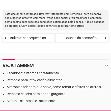
Este documento, intitulado 'Refluxo: tratamento sem remédios', está disponível
sob a licença
Creative Commons
. Você pode copiar e/ou modificar o conteúdo
desta página com base nas condições estipuladas pela licença. Não se esqueça
de creditar o
CCM Saúde
(
saude.ccm.net
) ao utilizar este artigo.
Bulimia: consequências
Causas da sensação de
físicas e psicológicas
bola na garganta
VEJA TAMBÉM
Escabiose: sintomas e tratamento
Remédio para intoxicação alimentar
Metronidazol: para que serve, como tomar e efeitos colaterais
Remédio caseiro para dor de garganta
Seroma: sintomas e tratamento