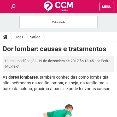
MENU
INÍCIO
FÓRUM
Dicas
Saúde
SAÚDE
Dor lombar: causas e tratamentos
FAMÍLIA
Última modificação:
19 de dezembro de 2017 às 13:45
por
Pedro
Muxfeldt
.
NUTRIÇÃO
As
dores lombares
, também conhecidas como lombalgia,
são incômodos na região lombar, ou seja, na região mais
BEM-ESTAR
baixa da coluna, próxima à bacia, e pode ter várias causas.
SEXUALIDADE
GLOSSÁRIO