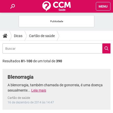
MENU
INÍCIO
FÓRUM
Dicas
Cartão de saúde
SAÚDE
FAMÍLIA
Resultados
81-100
de um total de
390
NUTRIÇÃO
Blenorragia
BEM-ESTAR
A blenorragia, também chamada de gonorreia, é uma doença
sexualmente...
Leia mais
SEXUALIDADE
Cartão de saúde
16 de dezembro de 2014 às 14:47
GLOSSÁRIO