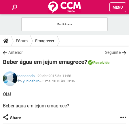
MENU
INÍCIO
FÓRUM
Fórum
Emagrecer
SAÚDE
Anterior
Seguinte
Beber água em jejum emagrece?
Resolvido
FAMÍLIA
tecneando
- 29 abr 2015 às 11:58
NUTRIÇÃO
yuri.oshiro
-
5 mai 2015 às 13:36
Olá!
BEM-ESTAR
Beber água em jejum emagrece?
SEXUALIDADE
Share
GLOSSÁRIO