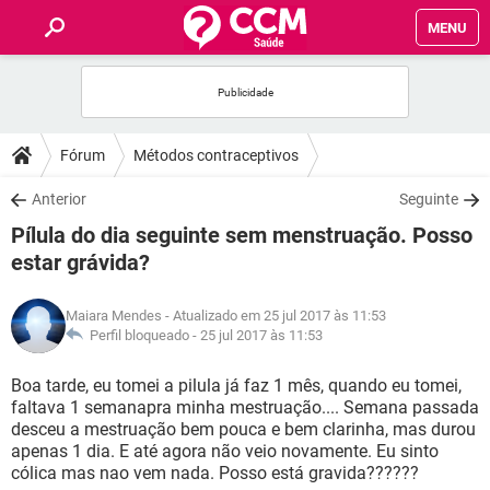
MENU
INÍCIO
FÓRUM
Fórum
Métodos contraceptivos
SAÚDE
Anterior
Seguinte
Pílula do dia seguinte sem menstruação. Posso
FAMÍLIA
estar grávida?
NUTRIÇÃO
Maiara Mendes
- Atualizado em 25 jul 2017 às 11:53
Perfil bloqueado -
25 jul 2017 às 11:53
BEM-ESTAR
Boa tarde, eu tomei a pilula já faz 1 mês, quando eu tomei,
faltava 1 semanapra minha mestruação.... Semana passada
SEXUALIDADE
desceu a mestruação bem pouca e bem clarinha, mas durou
apenas 1 dia. E até agora não veio novamente. Eu sinto
cólica mas nao vem nada. Posso está gravida??????
GLOSSÁRIO