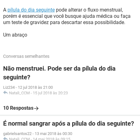
A
pílula do dia seguinte
pode alterar o fluxo menstrual,
porém é essencial que você busque ajuda médica ou faça
um teste de gravidez para descartar essa possibilidade.
Um abraço
Conversas semelhantes
Não menstruei. Pode ser da pílula do dia
seguinte?
Liz234
-
12 jul 2018 às 21:00
Natali_CCM
-
15 jul 2018 às 20:23
10 Respostas
É normal sangrar após a pílula do dia seguinte?
gabrielsantos22
-
13 mai 2018 às 00:30
Natali_CCM
-
14 mai 2018 às 09:15