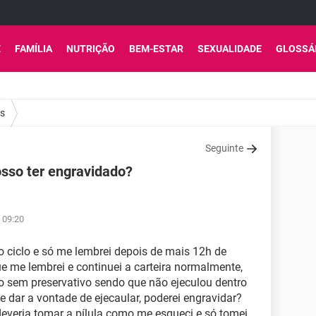
E
FAMÍLIA
NUTRIÇÃO
BEM-ESTAR
SEXUALIDADE
GLOSSÁ
os
Seguinte
osso ter engravidado?
 09:20
do ciclo e só me lembrei depois de mais 12h de
e me lembrei e continuei a carteira normalmente,
o sem preservativo sendo que não ejeculou dentro
e dar a vontade de ejecaular, poderei engravidar?
everia tomar a pílula como me esqueci e só tomei