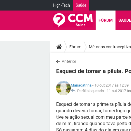
High-Tech
Saúde
FÓRUM
SAÚD
Fórum
Métodos contraceptiv
Anterior
Esqueci de tomar a pílula. P
Mariacatrina
- 10 out 2017 às 12:39
Perfil bloqueado -
11 out 2017 às
Esqueci de tomar a primeira pílula 
quando deveria tomar, tomei logo qu
tive relação sexual com meu parceir
de mim, tirando quando tava perto d
Só passaram 4 dias do dia em que d