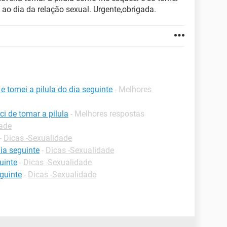
 ao dia da relação sexual. Urgente,obrigada.
e tomei a pilula do dia seguinte
- Melhores
ci de tomar a pilula
- Melhores respostas
dade
-
Dicas -Sexualidade
dia seguinte
-
Dicas -Sexualidade
uinte
-
Dicas -Sexualidade
eguinte
-
Dicas -Sexualidade