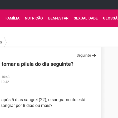
E
FAMÍLIA
NUTRIÇÃO
BEM-ESTAR
SEXUALIDADE
GLOSSÁ
os
Seguinte
 tomar a pílula do dia seguinte?
s 10:43
 10:42
e após 5 dias sangrei (22), o sangramento está
 sangrar por 8 dias ou mais?