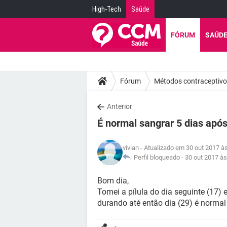
High-Tech
Saúde
FÓRUM
SAÚD
Fórum
Métodos contraceptiv
Anterior
É normal sangrar 5 dias após
vivian
- Atualizado em 30 out 2017 à
Perfil bloqueado -
30 out 2017 às
Bom dia,
Tomei a pílula do dia seguinte (17) 
durando até então dia (29) é normal