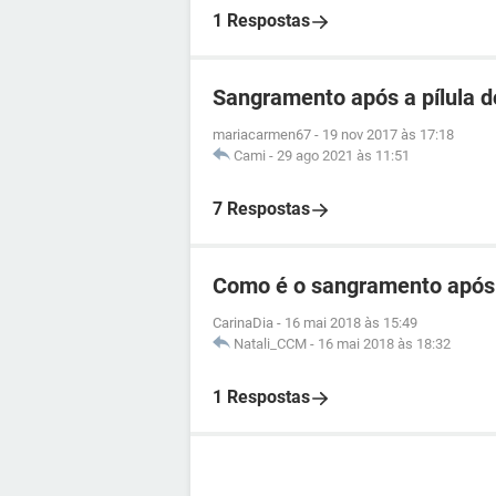
1 Respostas
Sangramento após a pílula d
mariacarmen67
-
19 nov 2017 às 17:18
Cami
-
29 ago 2021 às 11:51
7 Respostas
Como é o sangramento após a
CarinaDia
-
16 mai 2018 às 15:49
Natali_CCM
-
16 mai 2018 às 18:32
1 Respostas