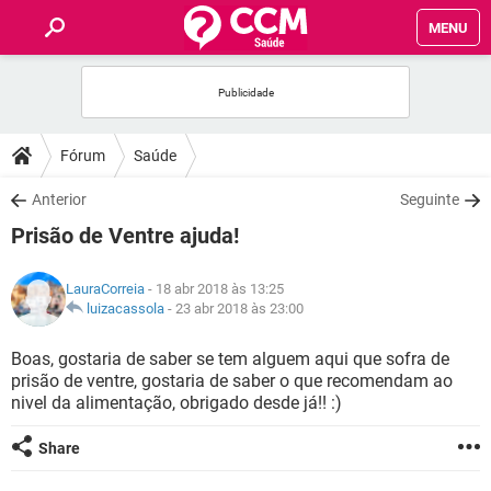
MENU
INÍCIO
FÓRUM
Fórum
Saúde
SAÚDE
Anterior
Seguinte
Prisão de Ventre ajuda!
FAMÍLIA
LauraCorreia
- 18 abr 2018 às 13:25
NUTRIÇÃO
luizacassola
-
23 abr 2018 às 23:00
Boas, gostaria de saber se tem alguem aqui que sofra de
BEM-ESTAR
prisão de ventre, gostaria de saber o que recomendam ao
nivel da alimentação, obrigado desde já!! :)
SEXUALIDADE
Share
GLOSSÁRIO