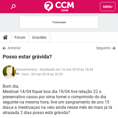
MENU
INÍCIO
FÓRUM
Fórum
Gravidez
SAÚDE
Anterior
Seguinte
Posso estar grávida?
FAMÍLIA
GeaneFerreira
- Atualizado em 16 mai 2018 às 18:34
NUTRIÇÃO
Dani -
30 mai 2018 às 20:35
Bom dia,
BEM-ESTAR
Mestruei 14/04 fiquei boa dia 19/04 tive relação 22 o
preservativo casou por sima tomei o comprimido do dia
SEXUALIDADE
seguinte na mesma hora, tive um sangramento de uns 15
dias,e a mestruaçao na veio ainda nesse mês de maio já tá
atrasada 2 dias posso está grávida?
GLOSSÁRIO