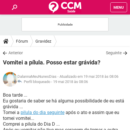
MENU
INÍCIO
FÓRUM
Fórum
Gravidez
SAÚDE
Anterior
Seguinte
Vomitei a pílula. Posso estar grávida?
FAMÍLIA
DalannaMeuNunesDias
- Atualizado em 19 mai 2018 às 08:06
NUTRIÇÃO
Perfil bloqueado -
19 mai 2018 às 08:06
Boa tarde ...
BEM-ESTAR
Eu gostaria de saber se há alguma possibilidade de eu está
grávida ...
SEXUALIDADE
Tomei a
pilula do dia seguinte
após o ato e assim que eu
tomei vomitei...
Comprei a pilula do Dia D ...
GLOSSÁRIO
Após eu vomitar não tive mas coragem de tomar a outra ...