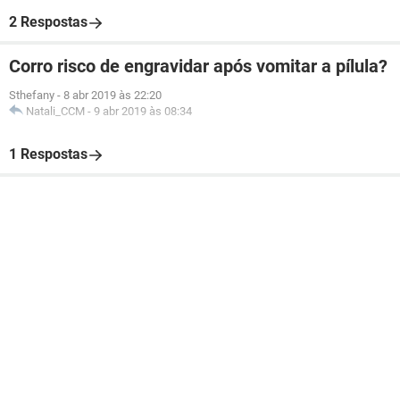
2 Respostas
Corro risco de engravidar após vomitar a pílula?
Sthefany
-
8 abr 2019 às 22:20
Natali_CCM
-
9 abr 2019 às 08:34
1 Respostas