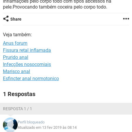
inflamações pelo corpo todo com tipos abcessos na
pele.Provocando também coceira pelo corpo todo.
Share
Veja também:
Anus forum
Fissura retal inflamada
Prurido anal
Infecções nosocomiais
Marisco anal
Esfincter anal normotonico
1 Respostas
RESPOSTA 1 / 1
Perfil bloqueado
Atualizado em 13 fev 2019 às 08:14