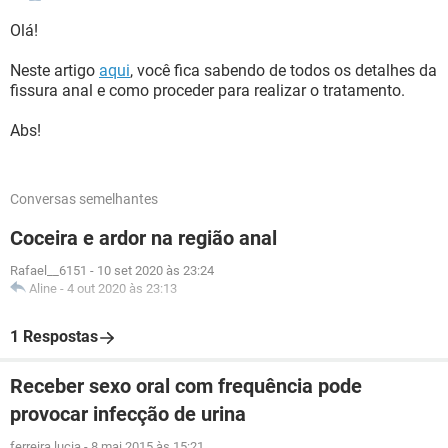
Olá!
Neste artigo
aqui
, você fica sabendo de todos os detalhes da
fissura anal e como proceder para realizar o tratamento.
Abs!
Conversas semelhantes
Coceira e ardor na região anal
Rafael__6151
-
10 set 2020 às 23:24
Aline
-
4 out 2020 às 23:13
1 Respostas
Receber sexo oral com frequência pode
provocar infecção de urina
ferreira.lucia
-
8 mai 2015 às 15:21