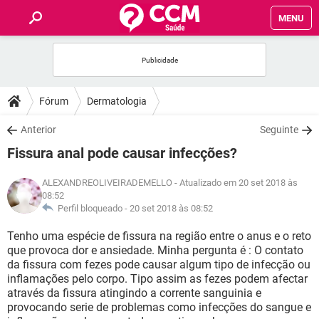
MENU
INÍCIO
FÓRUM
Fórum
Dermatologia
SAÚDE
Anterior
Seguinte
Fissura anal pode causar infecções?
FAMÍLIA
ALEXANDREOLIVEIRADEMELLO
- Atualizado em 20 set 2018 às
08:52
NUTRIÇÃO
Perfil bloqueado -
20 set 2018 às 08:52
Tenho uma espécie de fissura na região entre o anus e o reto
BEM-ESTAR
que provoca dor e ansiedade. Minha pergunta é : O contato
da fissura com fezes pode causar algum tipo de infecção ou
SEXUALIDADE
inflamações pelo corpo. Tipo assim as fezes podem afectar
através da fissura atingindo a corrente sanguinia e
provocando serie de problemas como infecções do sangue e
GLOSSÁRIO