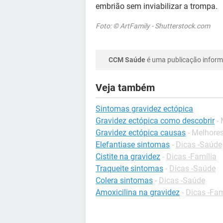
embrião sem inviabilizar a trompa.
Foto: © ArtFamily - Shutterstock.com
CCM Saúde
é uma publicação informa
Veja também
Sintomas gravidez ectópica
Gravidez ectópica como descobrir
-
Gravidez ectópica causas
- Melhore
Elefantiase sintomas
-
Dicas -Saúde
Cistite na gravidez
-
Dicas -Família
Traqueite sintomas
-
Dicas -Saúde
Colera sintomas
-
Dicas -Saúde
Amoxicilina na gravidez
-
Dicas -Fam