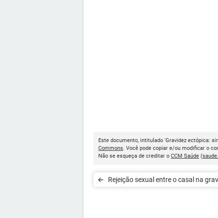
Este documento, intitulado 'Gravidez ectópica: si
Commons
. Você pode copiar e/ou modificar o c
Não se esqueça de creditar o
CCM Saúde
(
saude
Rejeição sexual entre o casal na gra