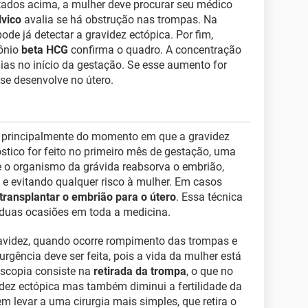
tados acima, a mulher deve procurar seu médico
vico
avalia se há obstrução nas trompas. Na
ode já detectar a gravidez ectópica. Por fim,
ônio
beta HCG
confirma o quadro. A concentração
ias no início da gestação. Se esse aumento for
 se desenvolve no útero.
r principalmente do momento em que a gravidez
óstico for feito no primeiro mês de gestação, uma
 o organismo da grávida reabsorva o embrião,
e evitando qualquer risco à mulher. Em casos
transplantar o embrião para o útero
. Essa técnica
 duas ocasiões em toda a medicina.
videz, quando ocorre rompimento das trompas e
urgência deve ser feita, pois a vida da mulher está
oscopia consiste na
retirada da trompa
, o que no
videz ectópica mas também diminui a fertilidade da
 levar a uma cirurgia mais simples, que retira o