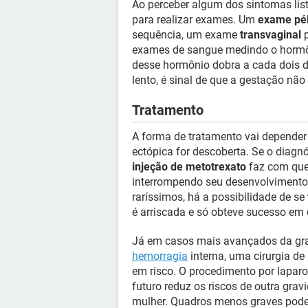
Ao perceber algum dos sintomas lis
para realizar exames. Um
exame pél
sequência, um exame
transvaginal
p
exames de sangue medindo o horm
desse hormônio dobra a cada dois d
lento, é sinal de que a gestação não
Tratamento
A forma de tratamento vai depende
ectópica for descoberta. Se o diagn
injeção de metotrexato
faz com que
interrompendo seu desenvolvimento 
raríssimos, há a possibilidade de se
é arriscada e só obteve sucesso em
Já em casos mais avançados da gra
hemorragia
interna, uma cirurgia de 
em risco. O procedimento por lapar
futuro reduz os riscos de outra gra
mulher. Quadros menos graves podem