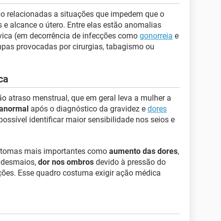
ão relacionadas a situações que impedem que o
s e alcance o útero. Entre elas estão anomalias
lvica (em decorrência de infecções como
gonorreia
e
ompas provocadas por cirurgias, tabagismo ou
ca
o atraso menstrual, que em geral leva a mulher a
anormal
após o diagnóstico da gravidez e
dores
sível identificar maior sensibilidade nos seios e
ntomas mais importantes como
aumento das dores
,
e desmaios,
dor nos ombros
devido à pressão do
ções. Esse quadro costuma exigir ação médica