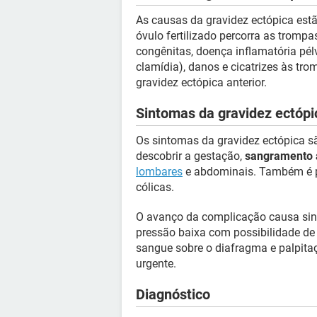
As causas da gravidez ectópica est
óvulo fertilizado percorra as trompa
congênitas, doença inflamatória pé
clamídia), danos e cicatrizes às tr
gravidez ectópica anterior.
Sintomas da gravidez ectópi
Os sintomas da gravidez ectópica sã
descobrir a gestação,
sangramento 
lombares
e abdominais. Também é pos
cólicas.
O avanço da complicação causa si
pressão baixa com possibilidade d
sangue sobre o diafragma e palpita
urgente.
Diagnóstico