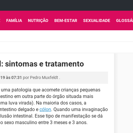
E
FAMÍLIA
NUTRIÇÃO
BEM-ESTAR
SEXUALIDADE
GLOSSÁ
l: sintomas e tratamento
019 às 07:31
por
Pedro Muxfeldt
.
 uma patologia que acomete crianças pequenas
testino em outra parte do órgão situada mais
a luva virada). Na maioria dos casos, a
intestino delgado e
cólon
. Quando uma invaginação
lusão intestinal. Esse tipo de manifestação se dá
o sexo masculino entre 3 meses e 3 anos.