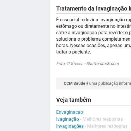
Tratamento da invaginação i
É essencial reduzir a invaginação r
estômago ou diretamente no intestin
sofre a invaginação para reverter o
soluciona o problema completamente
horas. Nessas ocasiões, apenas uma
tratar o paciente.
Foto: © Greeen - Shutterstock.com
CCM Saúde
é uma publicação informa
Veja também
Envaginacao
Ivaginação
- Melhores respostas
Invaginações
- Melhores respostas