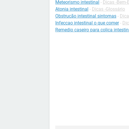
Meteorismo intestinal
-
Dicas -Bem-E
Atonia intestinal
-
Dicas -Glossário
Obstrução intestinal sintomas
-
Dica
Infeccao intestinal o que comer
-
Dic
Remedio caseiro para colica intestin