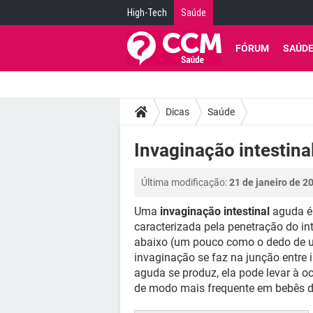
High-Tech
Saúde
FÓRUM
SAÚD
Dicas
Saúde
Invaginação intestina
Última modificação:
21 de janeiro de 2
Uma
invaginação intestinal
aguda é
caracterizada pela penetração do in
abaixo (um pouco como o dedo de um
invaginação se faz na junção entre 
aguda se produz, ela pode levar à oc
de modo mais frequente em bebês d