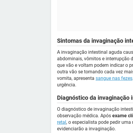
Sintomas da invaginação int
A invaginação intestinal aguda ca
abdominais, vômitos e interrupção 
que vão e voltam podem indicar o pr
outra vão se tornando cada vez mais
vomita, apresenta
sangue nas fezes
urgência.
Diagnóstico da invaginação i
O diagnóstico de invaginação intest
observação médica. Após
exame clí
retal
, o especialista pode pedir um
evidenciarão a invaginação.