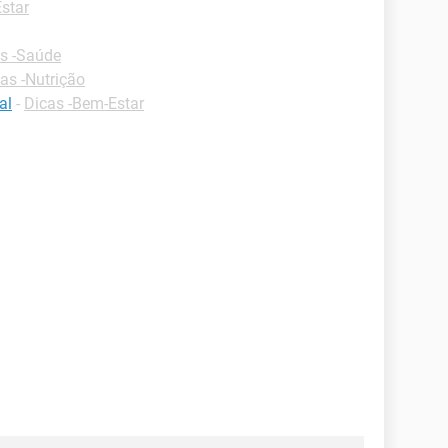
star
s -Saúde
as -Nutrição
al
-
Dicas -Bem-Estar