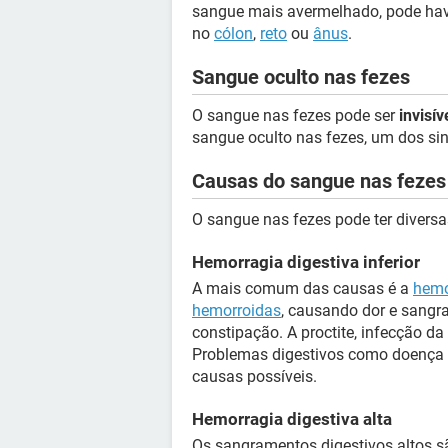
sangue mais avermelhado, pode hav
no
cólon
,
reto
ou
ânus
.
Sangue oculto nas fezes
O sangue nas fezes pode ser
invisív
sangue oculto nas fezes, um dos s
Causas do sangue nas fezes
O sangue nas fezes pode ter divers
Hemorragia digestiva inferior
A mais comum das causas é a
hemo
hemorroidas
, causando dor e sangr
constipação. A proctite, infecção da
Problemas digestivos como doença
causas possíveis.
Hemorragia digestiva alta
Os sangramentos digestivos altos s