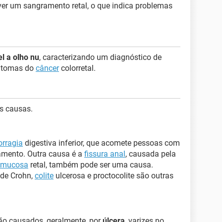
er um sangramento retal, o que indica problemas
el a olho nu
, caracterizando um diagnóstico de
intomas do
câncer
colorretal.
as causas.
rragia
digestiva inferior, que acomete pessoas com
amento. Outra causa é a
fissura anal
, causada pela
mucosa
retal, também pode ser uma causa.
 de Crohn,
colite
ulcerosa e proctocolite são outras
ão causados, geralmente, por
úlcera
, varizes no