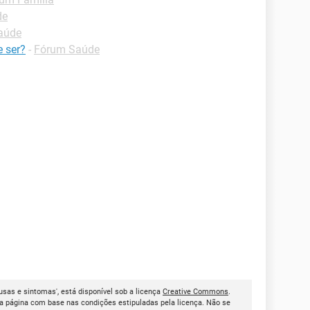
de
aúde
e ser?
-
Fórum Saúde
usas e sintomas', está disponível sob a licença
Creative Commons
.
a página com base nas condições estipuladas pela licença. Não se