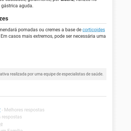
 gástrica aguda.
zes
omendará pomadas ou cremes a base de
corticoides
. Em casos mais extremos, pode ser necessária uma
tiva realizada por uma equipe de especialistas de saúde.
?
- Melhores respostas
s respostas
de
um Família