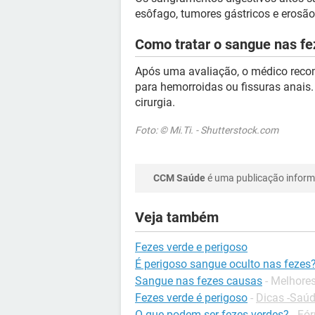
esôfago, tumores gástricos e erosão
Como tratar o sangue nas fe
Após uma avaliação, o médico rec
para hemorroidas ou fissuras anais
cirurgia.
Foto: © Mi.Ti. - Shutterstock.com
CCM Saúde
é uma publicação informa
Veja também
Fezes verde e perigoso
É perigoso sangue oculto nas fezes
Sangue nas fezes causas
- Melhore
Fezes verde é perigoso
-
Dicas -Saú
O que podem ser fezes verdes?
-
Fór