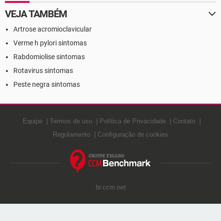
VEJA TAMBÉM
Artrose acromioclavicular
Verme h pylori sintomas
Rabdomiolise sintomas
Rotavirus sintomas
Peste negra sintomas
Equipe
Termos de uso
Política de Privacidade
Contato
Regulamento
Configuração de cookies
br.ccm.net