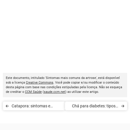
Este documento, intitulado 'Sintomas mais comuns da artrose', está disponível
sob a licença
Creative Commons
. Você pode copiar e/ou modificar o conteúdo
desta página com base nas condições estipuladas pela licença. Não se esqueça
de creditar o
CCM Saúde
(
saude.ccm.net
) ao utilizar este artigo.
Catapora: sintomas e
Chá para diabetes: tipos e
tratamento
preparo