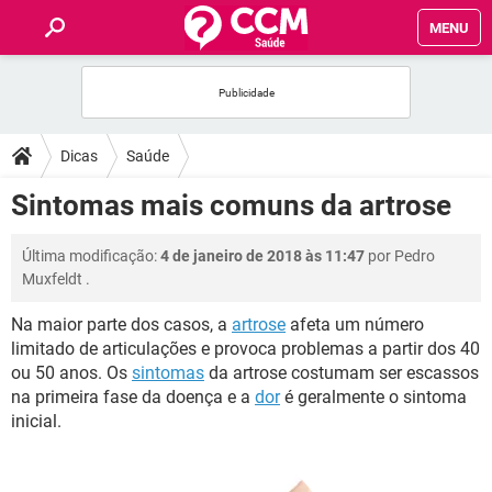
MENU
INÍCIO
FÓRUM
Dicas
Saúde
SAÚDE
Sintomas mais comuns da artrose
FAMÍLIA
Última modificação:
4 de janeiro de 2018 às 11:47
por
Pedro
Muxfeldt
.
NUTRIÇÃO
Na maior parte dos casos, a
artrose
afeta um número
limitado de articulações e provoca problemas a partir dos 40
BEM-ESTAR
ou 50 anos. Os
sintomas
da artrose costumam ser escassos
na primeira fase da doença e a
dor
é geralmente o sintoma
SEXUALIDADE
inicial.
GLOSSÁRIO