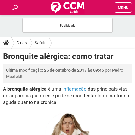
MENU
INÍCIO
FÓRUM
Dicas
Saúde
SAÚDE
Bronquite alérgica: como tratar
FAMÍLIA
Última modificação:
25 de outubro de 2017 às 09:46
por
Pedro
Muxfeldt
.
NUTRIÇÃO
A
bronquite alérgica
é uma
inflamação
das principais vias
de ar para os pulmões e pode se manifestar tanto na forma
BEM-ESTAR
aguda quanto na crônica.
SEXUALIDADE
GLOSSÁRIO