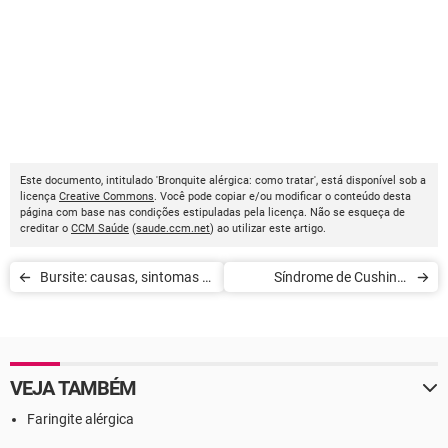
Este documento, intitulado 'Bronquite alérgica: como tratar', está disponível sob a
licença
Creative Commons
. Você pode copiar e/ou modificar o conteúdo desta
página com base nas condições estipuladas pela licença. Não se esqueça de
creditar o
CCM Saúde
(
saude.ccm.net
) ao utilizar este artigo.
Bursite: causas, sintomas e
Síndrome de Cushing:
tratamento
sintomas e tratamento
VEJA TAMBÉM
Faringite alérgica