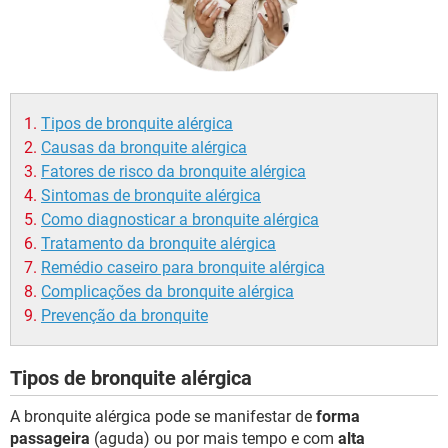
Tipos de bronquite alérgica
Causas da bronquite alérgica
Fatores de risco da bronquite alérgica
Sintomas de bronquite alérgica
Como diagnosticar a bronquite alérgica
Tratamento da bronquite alérgica
Remédio caseiro para bronquite alérgica
Complicações da bronquite alérgica
Prevenção da bronquite
Tipos de bronquite alérgica
A bronquite alérgica pode se manifestar de
forma
passageira
(aguda) ou por mais tempo e com
alta