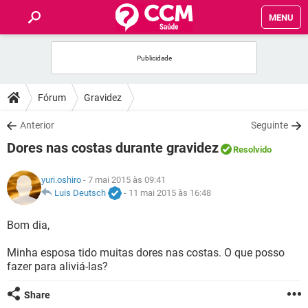
MENU
INÍCIO
FÓRUM
Fórum
Gravidez
SAÚDE
Anterior
Seguinte
Dores nas costas durante gravidez
Resolvido
FAMÍLIA
yuri.oshiro
- 7 mai 2015 às 09:41
NUTRIÇÃO
Luis Deutsch
-
11 mai 2015 às 16:48
Bom dia,
BEM-ESTAR
Minha esposa tido muitas dores nas costas. O que posso
SEXUALIDADE
fazer para aliviá-las?
Share
GLOSSÁRIO