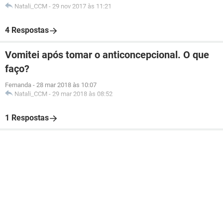
Natali_CCM
-
29 nov 2017 às 11:21
4 Respostas
Vomitei após tomar o anticoncepcional. O que
faço?
Fernanda
-
28 mar 2018 às 10:07
Natali_CCM
-
29 mar 2018 às 08:52
1 Respostas