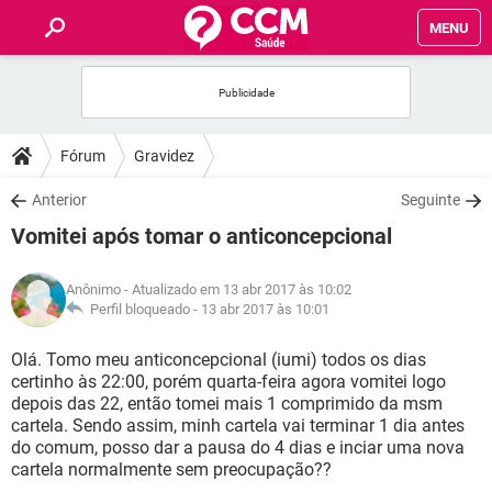
MENU
INÍCIO
FÓRUM
Fórum
Gravidez
SAÚDE
Anterior
Seguinte
Vomitei após tomar o anticoncepcional
FAMÍLIA
Anônimo
- Atualizado em 13 abr 2017 às 10:02
NUTRIÇÃO
Perfil bloqueado -
13 abr 2017 às 10:01
Olá. Tomo meu anticoncepcional (iumi) todos os dias
BEM-ESTAR
certinho às 22:00, porém quarta-feira agora vomitei logo
depois das 22, então tomei mais 1 comprimido da msm
SEXUALIDADE
cartela. Sendo assim, minh cartela vai terminar 1 dia antes
do comum, posso dar a pausa do 4 dias e inciar uma nova
cartela normalmente sem preocupação??
GLOSSÁRIO