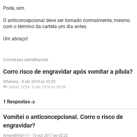
Pode, sim.
O anticoncepcional deve ser tomado normalmente, mesmo
com o término da cartela um dia antes.
Um abraço!
Conversas semelhantes
Corro risco de engravidar após vomitar a pílula?
Sthefany
-
8 abr 2019 às 22:20
Natali_CCM
-
9 abr 2019 às 08:34
1 Respostas
Vomitei o anticoncepcional. Corro o risco de
engravidar?
Amandinha111
-
15 out 2017 às 02:22