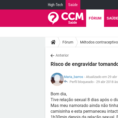
High-Tech
Saúde
FÓRUM
SAÚD
Fórum
Métodos contraceptiv
Anterior
Risco de engravidar tomando 
Maria_barros
- Atualizado em 29 abr
Perfil bloqueado -
29 abr 2018 às
Bom dia,
Tive relação sexual 8 dias após o di
Mas meu namorado ainda não tinha
camisinha e esta permaneceu intact
1h30min depois da relação sexual. E