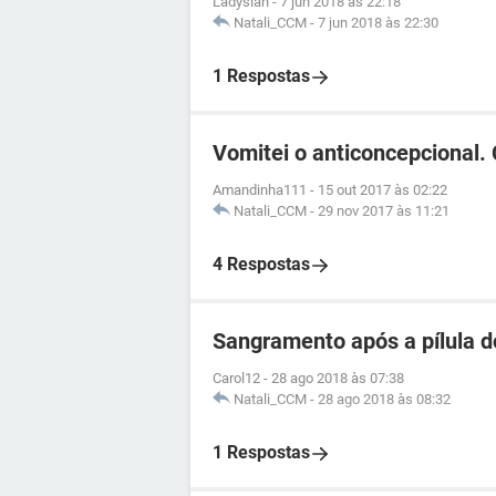
Ladyslan
-
7 jun 2018 às 22:18
Natali_CCM
-
7 jun 2018 às 22:30
1 Respostas
Vomitei o anticoncepcional. 
Amandinha111
-
15 out 2017 às 02:22
Natali_CCM
-
29 nov 2017 às 11:21
4 Respostas
Sangramento após a pílula d
Carol12
-
28 ago 2018 às 07:38
Natali_CCM
-
28 ago 2018 às 08:32
1 Respostas