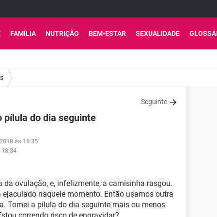
E
FAMÍLIA
NUTRIÇÃO
BEM-ESTAR
SEXUALIDADE
GLOSSÁ
os
Seguinte
pílula do dia seguinte
 2018 às 18:35
 18:34
a da ovulação, e, infelizmente, a camisinha rasgou.
 ejaculado naquele momento. Então usamos outra
a. Tomei a pílula do dia seguinte mais ou menos
stou correndo risco de engravidar?