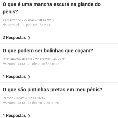
O que é uma mancha escura na glande do
pênis?
Xamanzinho
-
29 mai 2018 às 22:00
Samuel
-
30 jan 2021 às 23:42
2 Respostas
O que podem ser bolinhas que coçam?
CristianoCavalcante
-
22 abr 2018 às 22:31
Natali_CCM
-
23 abr 2018 às 08:30
1 Respostas
O que são pintinhas pretas em meu pênis?
Ramon
-
8 dez 2017 às 16:42
Natali_CCM
-
11 dez 2017 às 09:50
1 Respostas