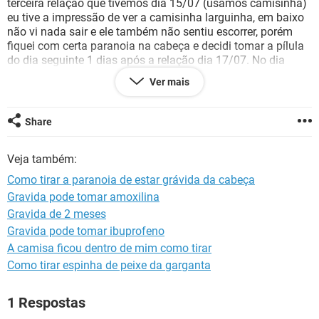
terceira relação que tivemos dia 15/07 (usamos camisinha)
eu tive a impressão de ver a camisinha larguinha, em baixo
não vi nada sair e ele também não sentiu escorrer, porém
fiquei com certa paranoia na cabeça e decidi tomar a pílula
do dia seguinte 1 dias após a relação dia 17/07. No dia
21/07 desceu um pouco de sangue, no dia 22 esse sangue
Ver mais
foi com a intensidade um pouco maior mas hoje dia 23
desceu um pingo de borrão meio caramelo. Estou com medo
de estar grávida e por ser muito nova! Gostaria de uma
Share
ajuda de alguém experiente para tirar essa imensa dúvida
cruel de mim!!! Obs: não tenho a menstruação regulada mas
Veja também:
pelas minhas contas estava no meu período fértil
Como tirar a paranoia de estar grávida da cabeça
Gravida pode tomar amoxilina
Gravida de 2 meses
Gravida pode tomar ibuprofeno
A camisa ficou dentro de mim como tirar
Como tirar espinha de peixe da garganta
1 Respostas