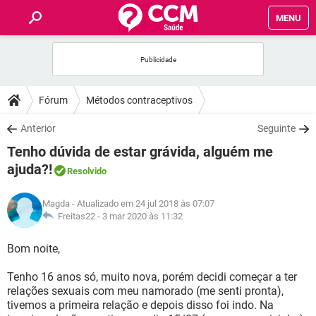
MENU
INÍCIO
FÓRUM
Fórum
Métodos contraceptivos
SAÚDE
Anterior
Seguinte
Tenho dúvida de estar grávida, alguém me
FAMÍLIA
ajuda?!
Resolvido
NUTRIÇÃO
Magda
- Atualizado em 24 jul 2018 às 07:07
Freitas22 -
3 mar 2020 às 11:32
BEM-ESTAR
Bom noite,
SEXUALIDADE
Tenho 16 anos só, muito nova, porém decidi começar a ter
relações sexuais com meu namorado (me senti pronta),
tivemos a primeira relação e depois disso foi indo. Na
GLOSSÁRIO