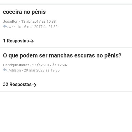
coceira no pênis
Josailton
-
13 abr 2017 às 10:38
wkklllia
-
6 mai 2017 às 21:32
1 Respostas
O que podem ser manchas escuras no pênis?
HenriqueJuarez
-
27 fev 2017 às 12:24
Adilson
-
29 mar 2023 às 19:35
32 Respostas