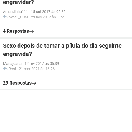
engravidar?
Amandinha111
-
15 out 2017 às 02:22
Natali_CCM
-
29 nov 2017 às 11:21
4 Respostas
Sexo depois de tomar a pílula do dia seguinte
engravida?
Mariajoana
-
12 fev 2017 às 05:39
Rosi
-
21 mar 2021 às 16:26
29 Respostas