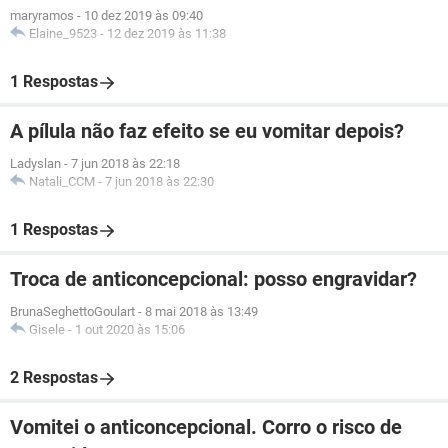
maryramos
-
10 dez 2019 às 09:40
Elaine_9523
-
12 dez 2019 às 11:38
1 Respostas
A pílula não faz efeito se eu vomitar depois?
Ladyslan
-
7 jun 2018 às 22:18
Natali_CCM
-
7 jun 2018 às 22:30
1 Respostas
Troca de anticoncepcional: posso engravidar?
BrunaSeghettoGoulart
-
8 mai 2018 às 13:49
Gisele
-
1 out 2020 às 15:06
2 Respostas
Vomitei o anticoncepcional. Corro o risco de