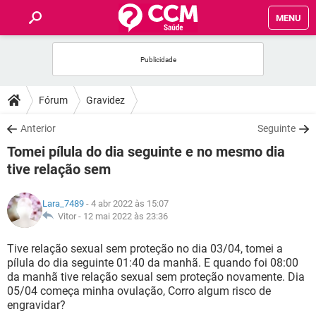
MENU
INÍCIO
FÓRUM
Fórum
Gravidez
SAÚDE
Anterior
Seguinte
Tomei pílula do dia seguinte e no mesmo dia
FAMÍLIA
tive relação sem
NUTRIÇÃO
Lara_7489
- 4 abr 2022 às 15:07
Vitor -
12 mai 2022 às 23:36
BEM-ESTAR
Tive relação sexual sem proteção no dia 03/04, tomei a
pílula do dia seguinte 01:40 da manhã. E quando foi 08:00
SEXUALIDADE
da manhã tive relação sexual sem proteção novamente. Dia
05/04 começa minha ovulação, Corro algum risco de
engravidar?
GLOSSÁRIO