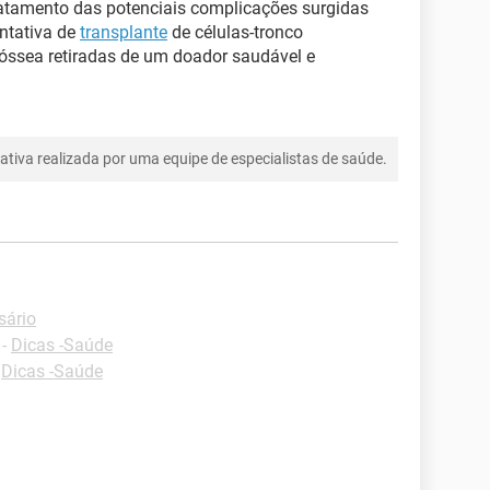
tamento das potenciais complicações surgidas
ntativa de
transplante
de células-tronco
óssea retiradas de um doador saudável e
tiva realizada por uma equipe de especialistas de saúde.
sário
-
Dicas -Saúde
-
Dicas -Saúde