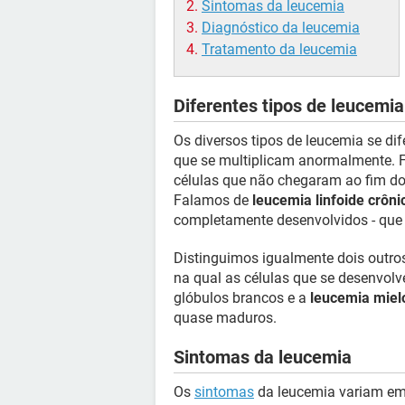
Sintomas da leucemia
Diagnóstico da leucemia
Tratamento da leucemia
Diferentes tipos de leucemia
Os diversos tipos de leucemia se di
que se multiplicam anormalmente.
células que não chegaram ao fim d
Falamos de
leucemia linfoide crôni
completamente desenvolvidos - que 
Distinguimos igualmente dois outro
na qual as células que se desenvolve
glóbulos brancos e a
leucemia miel
quase maduros.
Sintomas da leucemia
Os
sintomas
da leucemia variam em 