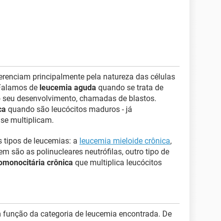
ferenciam principalmente pela natureza das células
 Falamos de
leucemia aguda
quando se trata de
o seu desenvolvimento, chamadas de blastos.
ca
quando são leucócitos maduros - já
se multiplicam.
s tipos de leucemias: a
leucemia mieloide crônica
,
m são as polinucleares neutrófilas, outro tipo de
omonocitária crônica
que multiplica leucócitos
função da categoria de leucemia encontrada. De