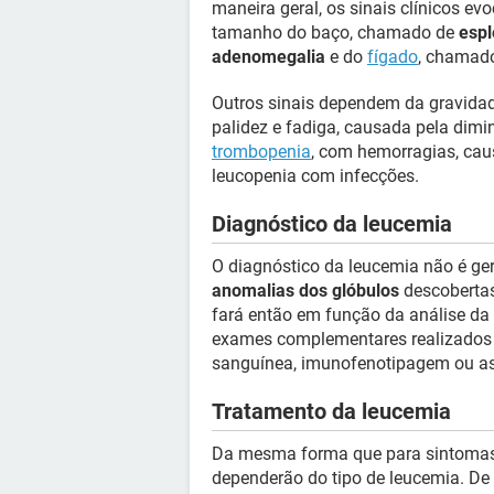
maneira geral, os sinais clínicos 
tamanho do baço, chamado de
esp
adenomegalia
e do
fígado
, chamad
Outros sinais dependem da gravida
palidez e fadiga, causada pela dimi
trombopenia
, com hemorragias, cau
leucopenia com infecções.
Diagnóstico da leucemia
O diagnóstico da leucemia não é ger
anomalias dos glóbulos
descobertas
fará então em função da análise da
exames complementares realizados
sanguínea, imunofenotipagem ou as 
Tratamento da leucemia
Da mesma forma que para sintomas 
dependerão do tipo de leucemia. De