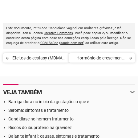
Este documento, intitulado 'Candidíase vaginal em mulheres grávidas', está
disponível sob a licença
Creative Commons
. Você pode copiar e/ou modificar o
conteúdo desta página com base nas condições estipuladas pela licença. Não se
esqueça de creditar o
CCM Saúde
(
saude.ccm.net
) ao utilizar este artigo.
Efeitos do ecstasy (MDMA)
Hormônio do crescimento
sobre a saúde
(GH)
VEJA TAMBÉM
Barriga dura no início da gestação: o que é
Seroma: sintomas e tratamento
Candidíase no homem tratamento
Riscos do ibuprofeno na gravidez
Balanite infantil: causas, sintomas e tratamento