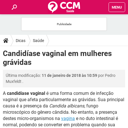
MENU
INÍCIO
FÓRUM
Dicas
Saúde
SAÚDE
Candidíase vaginal em mulheres
grávidas
FAMÍLIA
Última modificação:
11 de janeiro de 2018 às 10:59
por
Pedro
NUTRIÇÃO
Muxfeldt
.
A
candidíase vaginal
é uma forma comum de infecção
BEM-ESTAR
vaginal que afeta particularmente as grávidas. Sua principal
causa é a presença da
Candida albicans
, fungo
SEXUALIDADE
microscópico do gênero cândida. No entanto, a presença
destes micro-organismos na
vagina
e no duto intestinal é
GLOSSÁRIO
normal, podendo se converter em problema quando sua