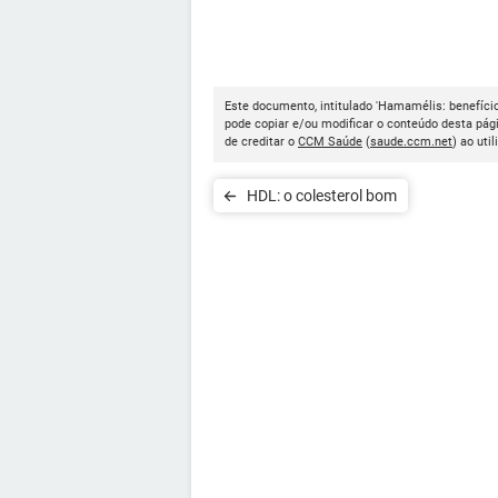
Este documento, intitulado 'Hamamélis: benefício
pode copiar e/ou modificar o conteúdo desta pág
de creditar o
CCM Saúde
(
saude.ccm.net
) ao util
HDL: o colesterol bom