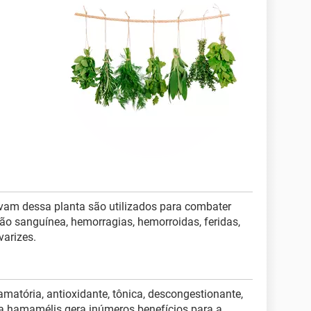
vam dessa planta são utilizados para combater
ação sanguínea, hemorragias, hemorroidas, feridas,
varizes.
lamatória, antioxidante, tônica, descongestionante,
 a hamamélis gera inúmeros benefícios para a