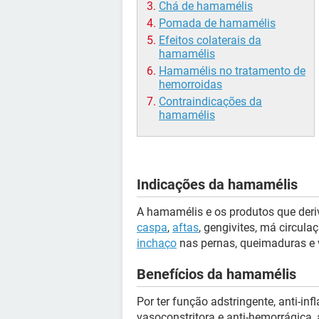
Chá de hamamélis
Pomada de hamamélis
Efeitos colaterais da
hamamélis
Hamamélis no tratamento de
hemorroidas
Contraindicações da
hamamélis
Indicações da hamamélis
A hamamélis e os produtos que deri
caspa
,
aftas
, gengivites, má circul
inchaço
nas pernas, queimaduras e 
Benefícios da hamamélis
Por ter função adstringente, anti-inf
vasoconstritora e anti-hemorrágica,