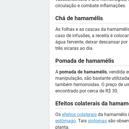
circulação e combate inflamações.
Chá de hamamélis
As folhas e as cascas da hamamélis
caso de infusões, a receita é coloca
água fervente, deixar descansar por
três xícaras ao dia.
Pomada de hamamélis
A
pomada de hamamélis
, vendida 
manipulação, são bastante utilizad
também hemorroidas. O preço de um
encontrado por cerca de R$ 30.
Efeitos colaterais da hamam
Os
efeitos colaterais
da hamamélis in
estômago
. Tais
sintomas
são obser
planta.